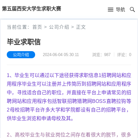
首
第五届西安大学生求职大赛
导航
页
首
当前位置：
首页
>
公司介绍
>
正文
页
公
毕业求职信
司
公司介绍
2024-06-04 05:30:11
浏览：987
评论：0
介
1、毕业生可以通过以下途径获得求职信息1招聘网站和应
绍
用程序毕业生可以注册并上传简历到招聘网站和应用程序
中，寻找适合自己的职位，并直接在平台上申请常见的招
聘网站和应用程序包括智联招聘猎聘网BOSS直聘拉钩等
2母校招聘平台许多大学和学院都设有自己的招聘平台，
供毕业生浏览和申请母校及其。
2、高校毕业生与就业岗位之间存在着很大的脱节，很多