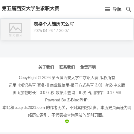
首
第五届西安大学生求职大赛
导航
页
首
表格个人简历怎么写
2025-04-26 17:30:07
页
公
司
文
介
章
关于我们
联系我们
免责声明
绍
导
CopyRight ©
2026
第五届西安大学生求职大赛
版权所有
航
适用《知识共享 署名-非商业性使用-相同方式共享 3.0》协议-中文版
页面加载时长：0.077 秒 数据库查询：9 次 占用内存：3.17 MB
Powered By
Z-BlogPHP
.
本站和 xaqzds2021.com 的作者无关，不对其内容负责。本历史页面谨为网
络历史索引，不代表被查询网站的即时页面。